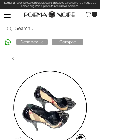
Somos uma empresa especializada no desapego, na compra e venda de
bolsas originais e produtos de luxo autênticos.
Desapegue
Compre