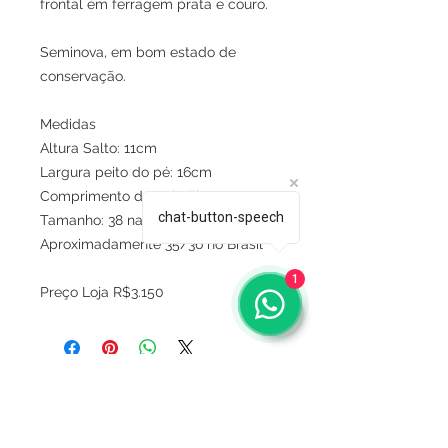
frontal em ferragem prata e couro.
Seminova, em bom estado de
conservação.
Medidas
Altura Salto: 11cm
Largura peito do pé: 16cm
Comprimento da palmilha: 25cm
chat-button-speech
Tamanho: 38 na sola.
Aproximadamente 35/36 no Brasil
1
Preço Loja R$3.150
Sobre
Política de privacidade