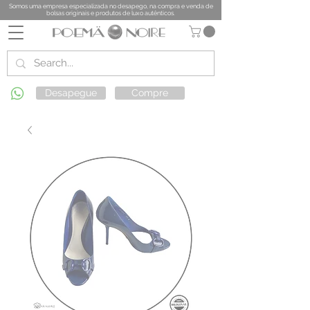
Somos uma empresa especializada no desapego, na compra e venda de
bolsas originais e produtos de luxo autênticos.
Desapegue
Compre