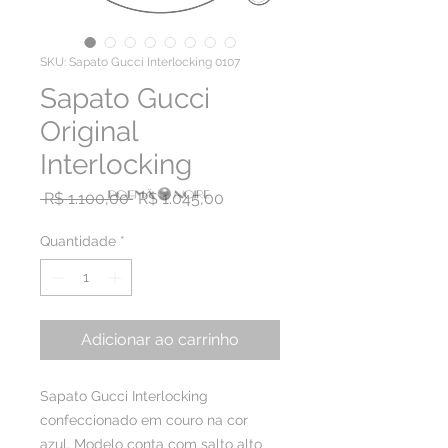
SKU: Sapato Gucci Interlocking 0107
Sapato Gucci
Original
Interlocking
Preço normal
Preço promocional
 R$ 1.100,00 
R$ 1.045,00
Quantidade
*
Adicionar ao carrinho
Sapato Gucci Interlocking
confeccionado em couro na cor
azul. Modelo conta com salto alto