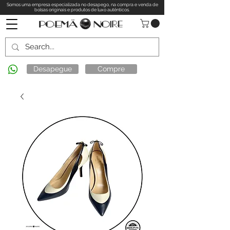
Somos uma empresa especializada no desapego, na compra e venda de
bolsas originais e produtos de luxo autênticos.
Desapegue
Compre