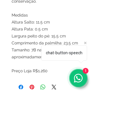
conservação.
Medidas
Altura Salto: 11.5 cm
Altura Pata: 0.5 cm
Largura peito do pé: 15.5 cm
Comprimento da palmilha: 23.5 cm
Tamanho: 7B na sola,
chat-button-speech
aproximadamente 35 no Brasil
Preço Loja R$1.260
1
Sobre
Política de privacidade
Termos e condições
Este site é seguro ?