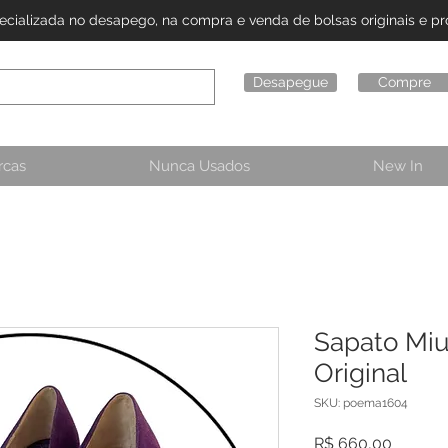
alizada no desapego, na compra e venda de bolsas originais e pro
Desapegue
Compre
rcas
Nunca Usados
New In
Sapato Miu
Original
SKU: poema1604
Preço
R$ 660,00