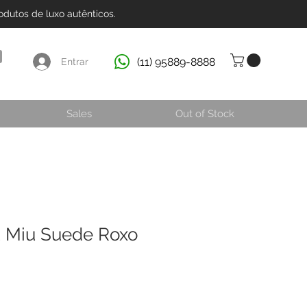
dutos de luxo autênticos.
(11) 95889-8888
Entrar
Sales
Out of Stock
 Miu Suede Roxo