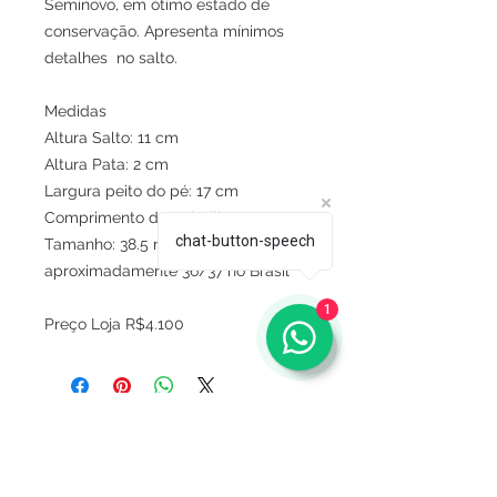
Seminovo, em ótimo estado de
conservação. Apresenta mínimos
detalhes no salto.
Medidas
Altura Salto: 11 cm
Altura Pata: 2 cm
Largura peito do pé: 17 cm
Comprimento da palmilha: 26.5cm
chat-button-speech
Tamanho: 38.5 na sola,
aproximadamente 36/37 no Brasil
1
Preço Loja R$4.100
Sobre
Política de privacidade