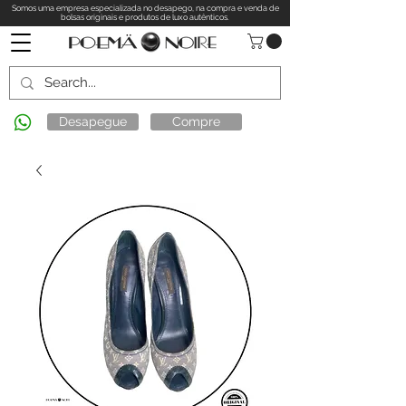
Somos uma empresa especializada no desapego, na compra e venda de
bolsas originais e produtos de luxo autênticos.
Desapegue
Compre